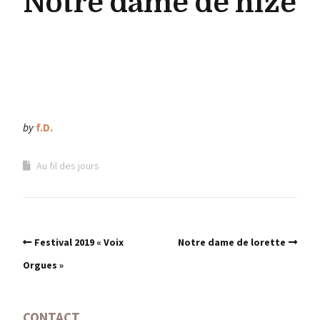
Notre dame de nize
by
f.D.
Au fil des jours
Festival 2019 « Voix
Notre dame de lorette
Orgues »
CONTACT