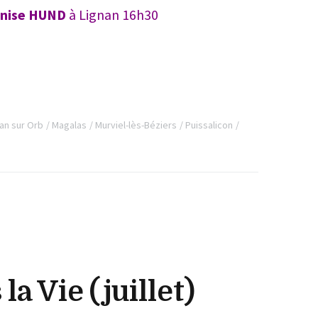
nise HUND
à Lignan 16h30
an sur Orb
Magalas
Murviel-lès-Béziers
Puissalicon
la Vie (juillet)