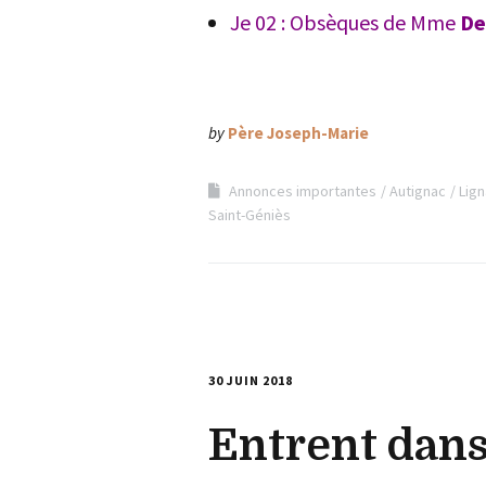
Je 02 : Obsèques de Mme
De
by
Père Joseph-Marie
Annonces importantes
Autignac
Lign
Saint-Géniès
30 JUIN 2018
Entrent dans 