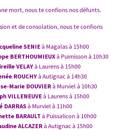
nne mort, nous te confions nos défunts.
on et de consolation, nous te confions
cqueline SENIE
à Magalas à 15h00
ippe BERTHOUMIEUX
à Puimisson à 10h30
ireille VELAY
à Laurens à 15h00
enée ROUCHY
à Autignac à 14h30
se-Marie DOUVIER
à Murviel à 10h30
ph VILLENEUVE
à Laurens à 15h00
ré DARRAS
à Murviel à 11h00
nette BARAULT
à Puissalicon à 10h00
audine ALCAZER
à Autignac à 15h00