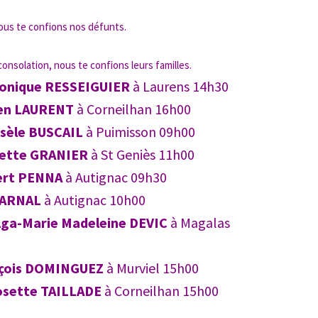
ous te confions nos défunts.
nsolation, nous te confions leurs familles.
onique RESSEIGUIER
à Laurens 14h30
en LAURENT
à Corneilhan 16h00
isèle BUSCAIL
à Puimisson 09h00
ette GRANIER
à St Geniès 11h00
ert PENNA
à Autignac 09h30
 ARNAL
à Autignac 10h00
lga-Marie Madeleine DEVIC
à Magalas
çois DOMINGUEZ
à Murviel 15h00
osette TAILLADE
à Corneilhan 15h00