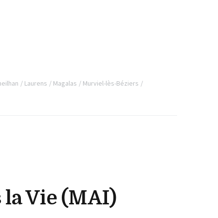
neilhan
Laurens
Magalas
Murviel-lès-Béziers
 la Vie (MAI)