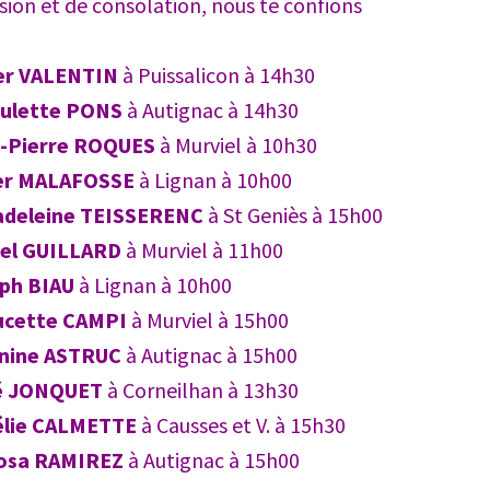
on et de consolation, nous te confions
er VALENTIN
à Puissalicon à 14h30
ulette PONS
à Autignac à 14h30
-Pierre ROQUES
à Murviel à 10h30
er MALAFOSSE
à Lignan à 10h00
deleine TEISSERENC
à St Geniès à 15h00
el GUILLARD
à Murviel à 11h00
ph BIAU
à Lignan à 10h00
ucette CAMPI
à Murviel à 15h00
nine ASTRUC
à Autignac à 15h00
é JONQUET
à Corneilhan à 13h30
élie CALMETTE
à Causses et V. à 15h30
osa RAMIREZ
à Autignac à 15h00