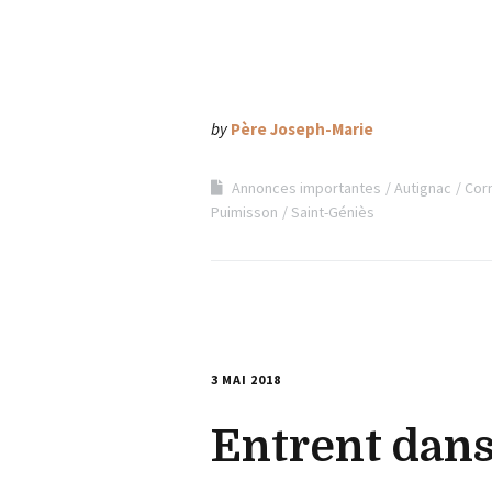
by
Père Joseph-Marie
Annonces importantes
Autignac
Cor
Puimisson
Saint-Géniès
3 MAI 2018
Entrent dans