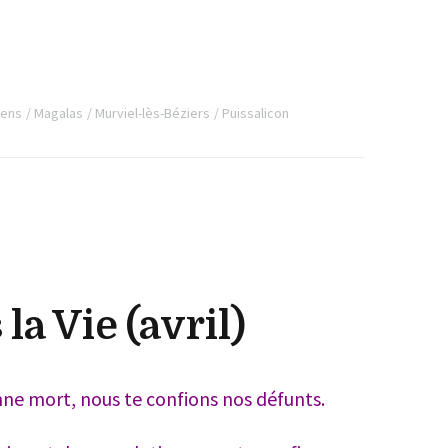
rens
Magalas
Murviel-lès-Béziers
Puissalicon
la Vie (avril)
nne mort, nous te confions nos défunts.