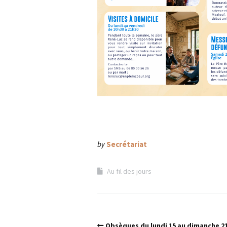
by
Secrétariat
Au fil des jours
Obsèques du lundi 15 au dimanche 21