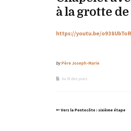
à la grotte d
https://youtu.be/o938UbTo
by
Père Joseph-Marie
Au fil des jours
Vers la Pentecôte : sixième étape