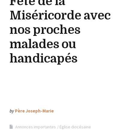
Fête de la
Miséricorde avec
nos proches
malades ou
handicapés
by
Père Joseph-Marie
Annonces importantes
Église diocésaine