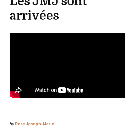
Les JMJ sont
arrivées
by
Père Joseph-Marie