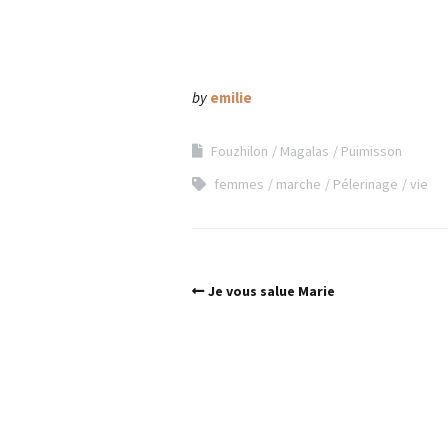
by
emilie
Fouzhilon
Magalas
Puimisson
femmes
marche
Pélerinage
vie
Je vous salue Marie