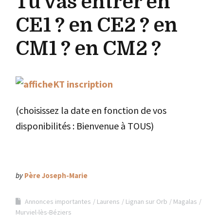
Tu vas entrer en
CE1 ? en CE2 ? en
CM1 ? en CM2 ?
(choisissez la date en fonction de vos
disponibilités : Bienvenue à TOUS)
by
Père Joseph-Marie
Annonces importantes
Laurens
Lignan sur Orb
Magalas
Murviel-lès-Béziers