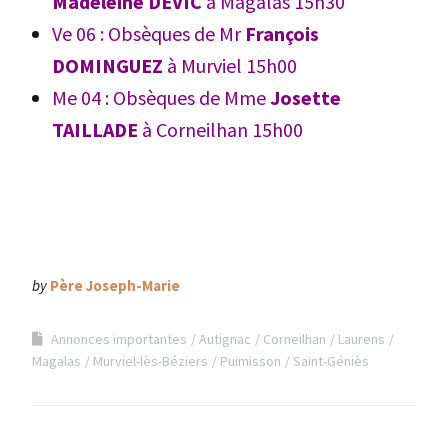
Madeleine DEVIC
à Magalas 15h30
Ve 06 : Obsèques de Mr
François
DOMINGUEZ
à Murviel 15h00
Me 04 : Obsèques de Mme
Josette
TAILLADE
à Corneilhan 15h00
by
Père Joseph-Marie
Annonces importantes
Autignac
Corneilhan
Laurens
Magalas
Murviel-lès-Béziers
Puimisson
Saint-Géniès