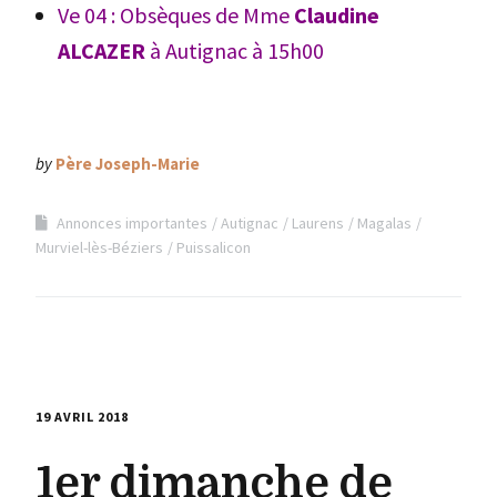
Ve 04 : Obsèques de Mme
Claudine
ALCAZER
à Autignac à 15h00
by
Père Joseph-Marie
Annonces importantes
Autignac
Laurens
Magalas
Murviel-lès-Béziers
Puissalicon
19 AVRIL 2018
1er dimanche de