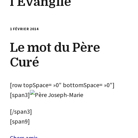
l’Evangile
1 FÉVRIER 2014
Le mot du Père
Curé
[row topSpace= »0″ bottomSpace= »0″]
[span3]
[/span3]
[span9]
Chers amis,