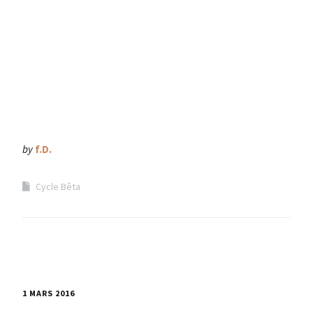
by
f.D.
Cycle Bêta
1 MARS 2016