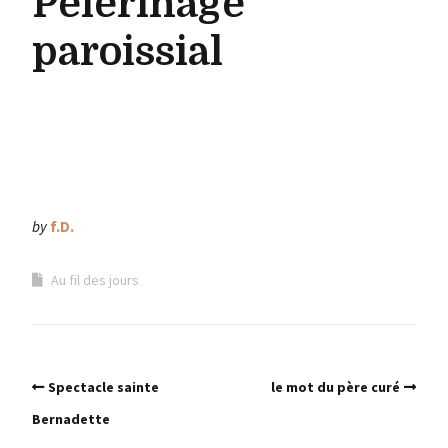
Pèlerinage
paroissial
by
f.D.
Au fil des jours
Spectacle sainte
le mot du père curé
Bernadette