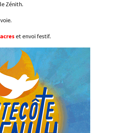
le Zénith.
voie.
iacres
et envoi festif.