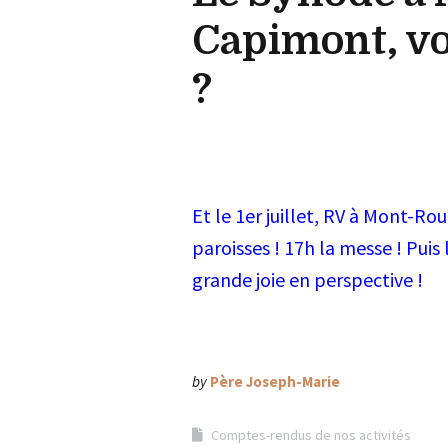
Capimont, v
?
Et le 1er juillet, RV à Mont-Ro
paroisses ! 17h la messe ! Pui
grande joie en perspective !
by
Père Joseph-Marie
Comptes-rendus de nos activités