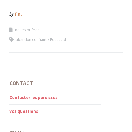
by
f.D.
Belles prières
abandon confiant
Foucauld
CONTACT
Contacter les paroisses
Vos questions