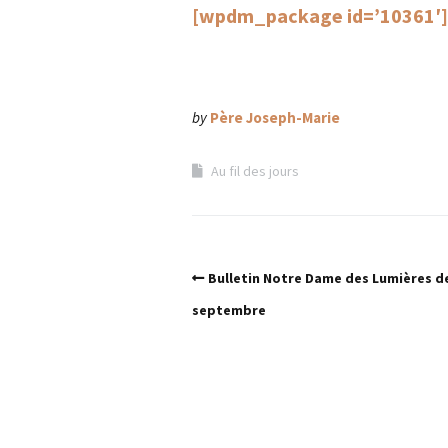
[wpdm_package id=’10361′]
by
Père Joseph-Marie
Au fil des jours
Bulletin Notre Dame des Lumières d
septembre