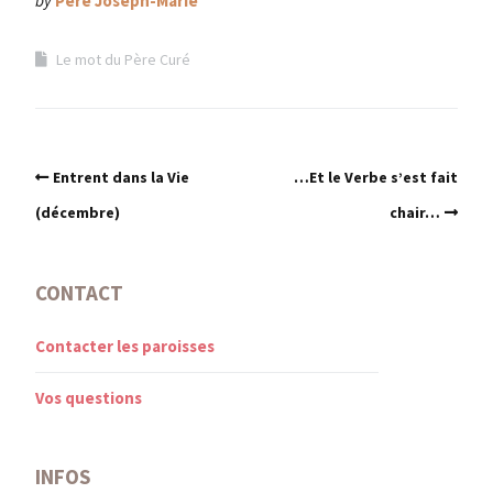
by
Père Joseph-Marie
Le mot du Père Curé
Entrent dans la Vie
…Et le Verbe s’est fait
(décembre)
chair…
CONTACT
Contacter les paroisses
Vos questions
INFOS