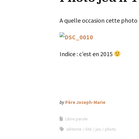
A quelle occasion cette photo a
Indice : c’est en 2015
by
Père Joseph-Marie
Libre parole
détente
été
jeu
photo