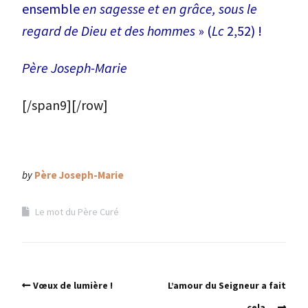
ensemble
en sagesse et en grâce, sous le
regard de Dieu et des hommes
» (
Lc
2,52) !
Père Joseph-Marie
[/span9][/row]
by
Père Joseph-Marie
Le mot du Père Curé
Vœux de lumière !
L’amour du Seigneur a fait
cela…