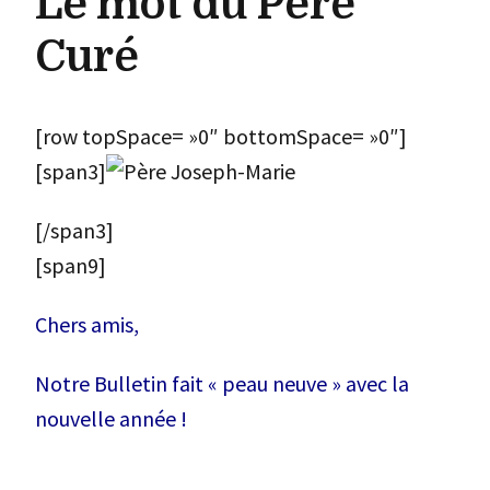
Le mot du Père
Curé
[row topSpace= »0″ bottomSpace= »0″]
[span3]
[/span3]
[span9]
Chers amis,
Notre Bulletin fait « peau neuve » avec la
nouvelle année !