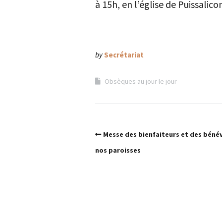
à 15h, en l’église de Puissalico
by
Secrétariat
Obsèques au jour le jour
Messe des bienfaiteurs et des béné
nos paroisses