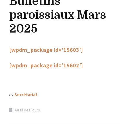
Bulletins
paroissiaux Mars
2025
[wpdm_package id=’15603′]
[wpdm_package id=’15602′]
by
Secrétariat
Au fil des jours