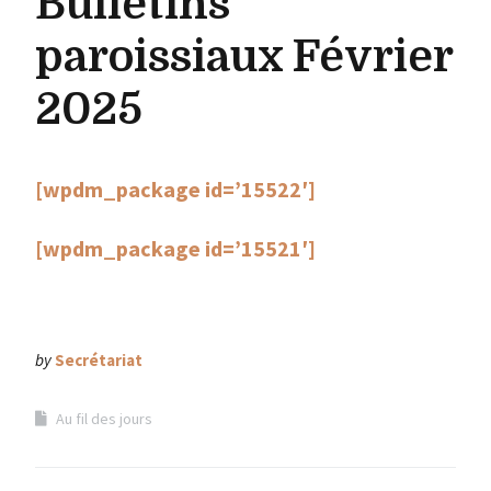
Bulletins
paroissiaux Février
2025
[wpdm_package id=’15522′]
[wpdm_package id=’15521′]
by
Secrétariat
Au fil des jours