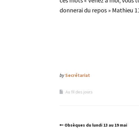
ces mots « Venez à moi, vous to
donnerai du repos » Mathieu 11
by
Secrétariat
Au fil des jours
Obsèques du lundi 13 au 19 mai