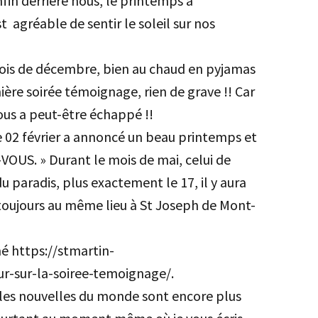
nfin derrière nous, le printemps a
t agréable de sentir le soleil sur nos
mois de décembre, bien au chaud en pyjamas
ière soirée témoignage, rien de grave !! Car
ous a peut-être échappé !!
 02 février a annoncé un beau printemps et
US. » Durant le mois de mai, celui de
du paradis, plus exactement le 17, il y aura
toujours au même lieu à St Joseph de Mont-
mé https://stmartin-
r-sur-la-soiree-temoignage/.
 les nouvelles du monde sont encore plus