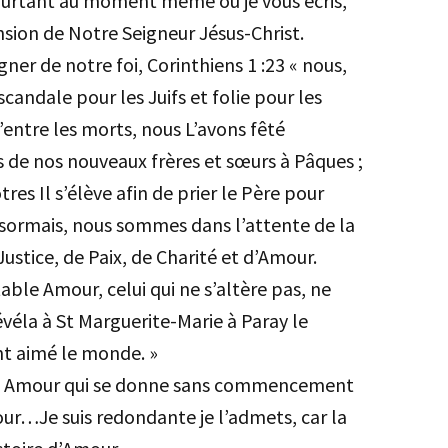
ourtant au moment même où je vous écris,
ension de Notre Seigneur Jésus-Christ.
gner de notre foi, Corinthiens 1 :23 « nous,
scandale pour les Juifs et folie pour les
d’entre les morts, nous L’avons fêté
de nos nouveaux frères et sœurs à Pâques ;
res Il s’élève afin de prier le Père pour
ésormais, nous sommes dans l’attente de la
Justice, de Paix, de Charité et d’Amour.
table Amour, celui qui ne s’altère pas, ne
révéla à St Marguerite-Marie à Paray le
ant aimé le monde. »
 un Amour qui se donne sans commencement
ur…Je suis redondante je l’admets, car la