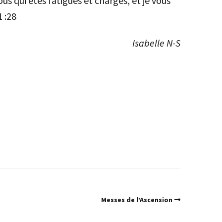
us qui êtes fatigués et chargés, et je vous
 :28
Isabelle N-S
Messes de l’Ascension