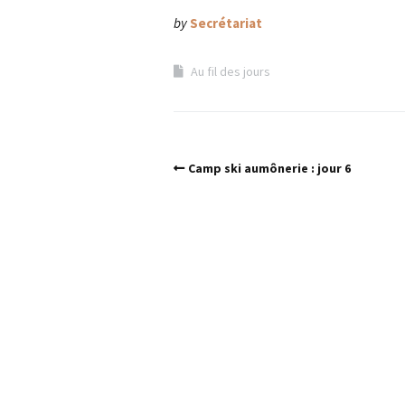
by
Secrétariat
Au fil des jours
Camp ski aumônerie : jour 6