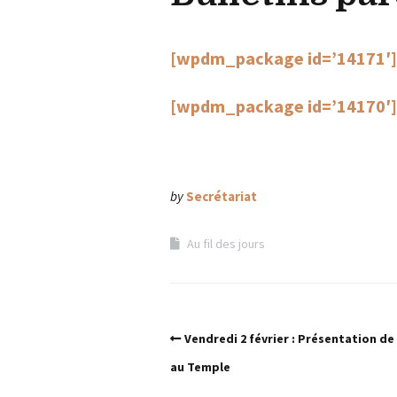
[wpdm_package id=’14171′]
[wpdm_package id=’14170′]
by
Secrétariat
Au fil des jours
Vendredi 2 février : Présentation de
au Temple