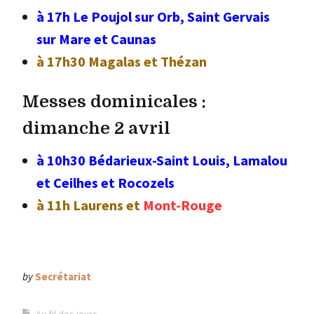
à 17h Le Poujol sur Orb, Saint Gervais
sur Mare et Caunas
à 17h30 Magalas et Thézan
Messes dominicales :
dimanche 2 avril
à 10h30 Bédarieux-Saint Louis, Lamalou
et Ceilhes et Rocozels
à 11h Laurens et
Mont-Rouge
by
Secrétariat
Au fil des jours