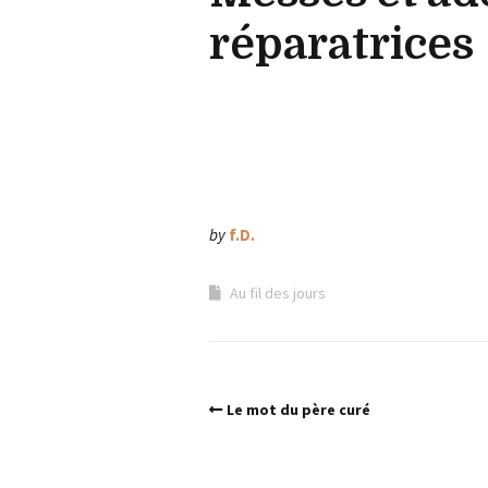
réparatrices
by
f.D.
Au fil des jours
Le mot du père curé