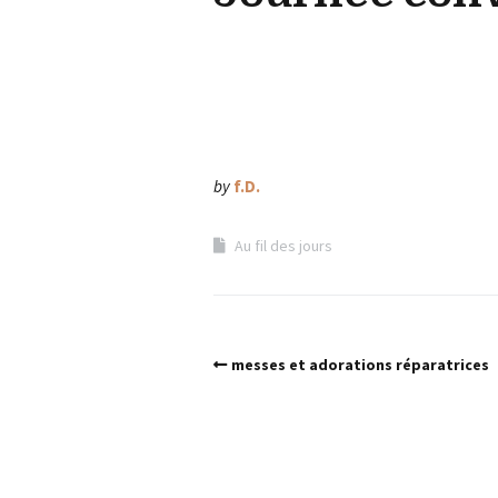
by
f.D.
Au fil des jours
messes et adorations réparatrices