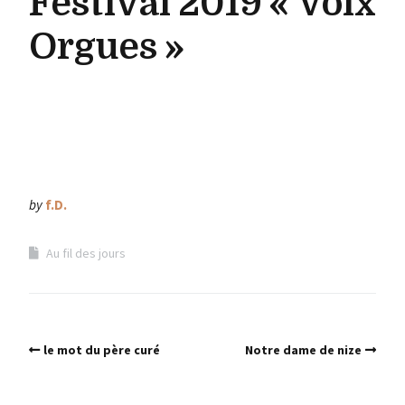
Festival 2019 « Voix
Orgues »
by
f.D.
Au fil des jours
le mot du père curé
Notre dame de nize