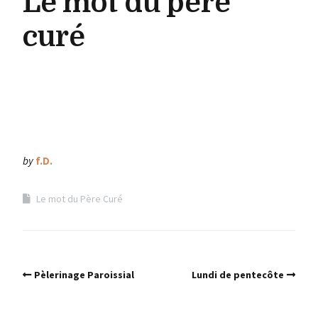
Le mot du père
curé
by
f.D.
Le mot du Père Curé
Pèlerinage Paroissial
Lundi de pentecôte