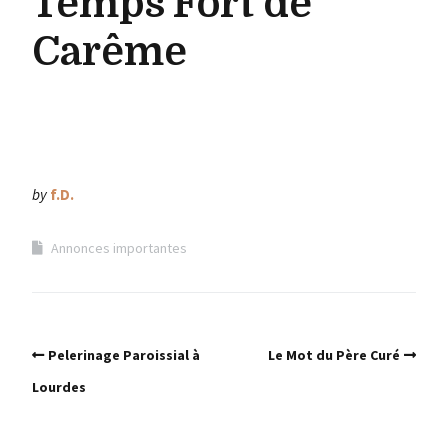
Temps Fort de
Carême
by
f.D.
Annonces importantes
Pelerinage Paroissial à
Le Mot du Père Curé
Lourdes