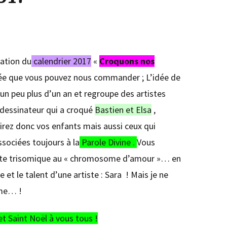
tation du
calendrier 2017
«
Croquons nos
mitée que vous pouvez nous commander ; L’idée de
 un peu plus d’un an et regroupe des artistes
le dessinateur qui a croqué
Bastien et Elsa
,
rirez donc vos enfants mais aussi ceux qui
sociées toujours à la
Parole Divine .
Vous
etite trisomique au « chromosome d’amour »… en
 et le talent d’une artiste : Sara ! Mais je ne
ême… !
 Saint Noël à vous tous !