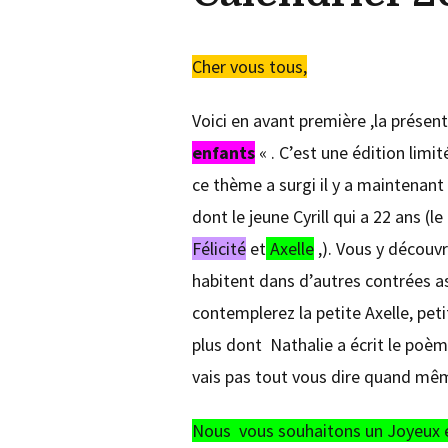
Cher vous tous,
Voici en avant première ,la présen
enfants
« . C’est une édition li
ce thème a surgi il y a maintenant
dont le jeune Cyrill qui a 22 ans (
Félicité
et
Axelle
,). Vous y découv
habitent dans d’autres contrées as
contemplerez la petite Axelle, p
plus dont Nathalie a écrit le poème
vais pas tout vous dire quand m
Nous vous souhaitons un Joyeux et