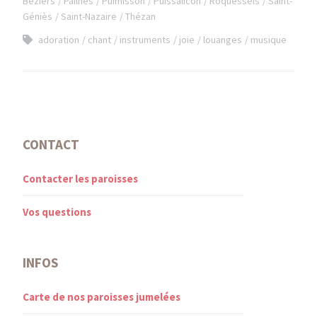
Béziers
Pailhès
Puimisson
Puissalicon
Roquessels
Saint-
Géniès
Saint-Nazaire
Thézan
adoration
chant
instruments
joie
louanges
musique
CONTACT
Contacter les paroisses
Vos questions
INFOS
Carte de nos paroisses jumelées