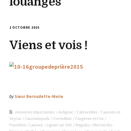
louanges
1 OCTOBRE 2015
Viens et vois !
by
Sœur Bernadette-Marie
Annonces importantes
Autignac
Cabrerolles
Causses et
Veyran
Caussiniojouls
Corneilhan
Faugères et Fos
Fouzhilon
Laurens
Lignan sur Orb
Magalas
Murviel-lès-